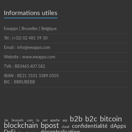
Informations utiles
Ewapps | Bruxelles | Belgique
Tél : (+32) 02 481 59 30
Email : info@ewapps.com
Website : www.ewapps.com
TVA : BE0465.407.582
IBAN : BE21 3101 3389 0503
BIC : BBRUBEBB
b2b
b2c
bitcoin
.be
.brussels
.com
.lu
.net
apache
asp
blockchain
bpost
confidentialité
dApps
cloud