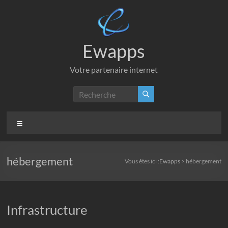
Aller
au
contenu
Ewapps
Votre partenaire internet
Menu
hébergement
Vous êtes ici :
Ewapps
>
hébergement
Infrastructure