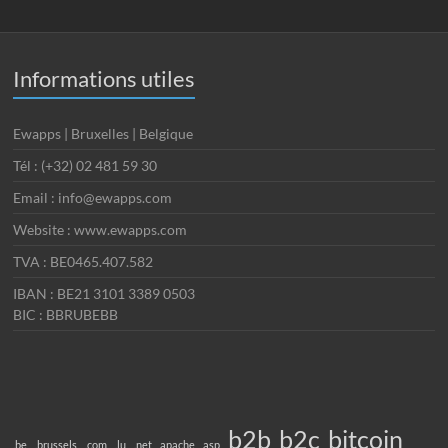
Informations utiles
Ewapps | Bruxelles | Belgique
Tél : (+32) 02 481 59 30
Email : info@ewapps.com
Website : www.ewapps.com
TVA : BE0465.407.582
IBAN : BE21 3101 3389 0503
BIC : BBRUBEBB
b2b
b2c
bitcoin
.be
.brussels
.com
.lu
.net
apache
asp