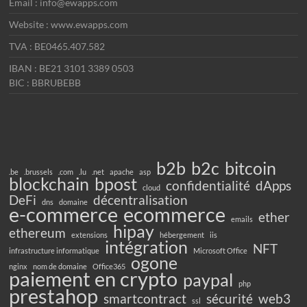
Email : info@ewapps.com
Website : www.ewapps.com
TVA : BE0465.407.582
IBAN : BE21 3101 3389 0503
BIC : BBRUBEBB
b2b
b2c
bitcoin
.be
.brussels
.com
.lu
.net
apache
asp
blockchain
bpost
confidentialité
dApps
cloud
DeFi
décentralisation
dns
domaine
e-commerce
ecommerce
ether
emails
hipay
ethereum
extensions
hébergement
iis
intégration
NFT
infrastructure informatique
Microsoft Office
ogone
nginx
nom de domaine
Office365
paiement en crypto
paypal
php
prestahop
smartcontract
sécurité
web3
ssl