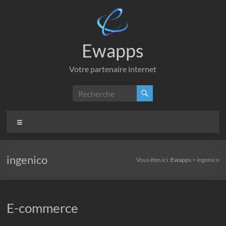
Aller
au
contenu
Ewapps
Votre partenaire internet
Menu
ingenico
Vous êtes ici :
Ewapps
>
ingenico
E-commerce