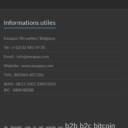
Informations utiles
Ewapps | Bruxelles | Belgique
Tél : (+32) 02 481 59 30
Email : info@ewapps.com
Website : www.ewapps.com
TVA : BE0465.407.582
IBAN : BE21 3101 3389 0503
BIC : BBRUBEBB
b2b
b2c
bitcoin
.be
.brussels
.com
.lu
.net
apache
asp