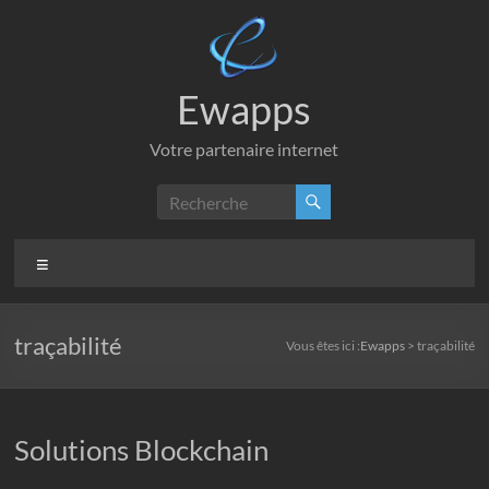
Aller
au
contenu
Ewapps
Votre partenaire internet
Menu
traçabilité
Vous êtes ici :
Ewapps
>
traçabilité
Solutions Blockchain